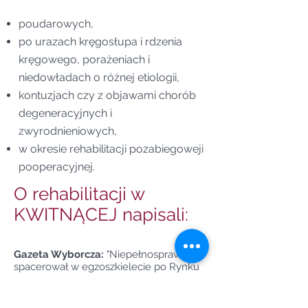
poudarowych,
po urazach kręgosłupa i rdzenia
kręgowego, porażeniach i
niedowładach o różnej etiologii,
kontuzjach czy z objawami chorób
degeneracyjnych i
zwyrodnieniowych,
w okresie rehabilitacji pozabiegoweji
pooperacyjnej.
O rehabilitacji w
KWITNĄCEJ napisali:
Gazeta Wyborcza:
"Niepełnosprawny
spacerował w egzoszkielecie po Rynku
Głównym w Krakowie [ZDJĘCIA]​"
Zdjęcie 1.
Zdjęcie 2.
Zdjęcie 3.
Zdjęcie
4.
Zdjęcie 5.
Zdjęcie 6.