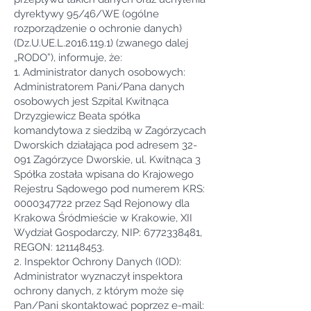
dyrektywy 95/46/WE (ogólne
rozporządzenie o ochronie danych)
(Dz.U.UE.L.2016.119.1) (zwanego dalej
„RODO”), informuje, że:
1. Administrator danych osobowych:
Administratorem Pani/Pana danych
osobowych jest Szpital Kwitnąca
Drzyzgiewicz Beata spółka
komandytowa z siedzibą w Zagórzycach
Dworskich działająca pod adresem 32-
091 Zagórzyce Dworskie, ul. Kwitnąca 3
Spółka została wpisana do Krajowego
Rejestru Sądowego pod numerem KRS:
0000347722
przez Sąd Rejonowy dla
Krakowa Śródmieście w Krakowie, XII
Wydział Gospodarczy, NIP:
6772338481
,
REGON:
121148453
.
2. Inspektor Ochrony Danych (IOD):
Administrator wyznaczył inspektora
ochrony danych, z którym może się
Pan/Pani skontaktować poprzez e-mail: