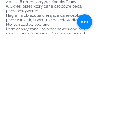
z dnia 26 czerwca 1974 r. Kodeks Pracy.
5. Okres, przez który dane osobowe będą
przechowywane:
Nagrania obrazu zawierające dane osobowe
przetwarza się wyłącznie do celów, dla
których zostały zebrane
i przechowywane i są przechowywane przez
okres nieprzekraczający 3-ech miesięcy od
dnia nagrania. W przypadku,
w którym nagrania obrazu stanowią dowód w
postępowaniu prowadzonym na podstawie
prawa i Administrator powziął wiadomość, iż
mogą one stanowić dowód w postępowaniu,
termin przetwarzania ulega przedłużeniu do
czasu prawomocnego zakończenia
postępowania.
6. Prawa przysługujące osobie, której dane są
przetwarzane:
Przysługuje Pani/Panu prawo do żądania
sprostowania, usunięcia lub ograniczenia
przetwarzania danych osobowych, jak
również prawo do wniesienia skargi do
organu nadzorczego tj. Prezesa Urzędu
Ochrony Danych Osobowych
7. Przekazywanie danych osobowych do
państw trzecich lub organizacji
międzynarodowej.
Pani/Pana dane nie będą przekazywane do
państw trzecich i organizacji
międzynarodowych.