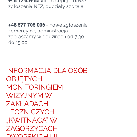
+48 12 639 85 51
- recepcja, nowe
zgłoszenia NFZ, oddziały szpitala
+48 577 705 006
- nowe zgłoszenie
komercyjne, administracja -
zapraszamy w godzinach od 7:30
do 15:00
INFORMACJA DLA OSÓB
OBJĘTYCH
MONITORINGIEM
WIZYJNYM W
ZAKŁADACH
LECZNICZYCH
„KWITNĄCA” W
ZAGÓRZYCACH
DWORSKICH UL.