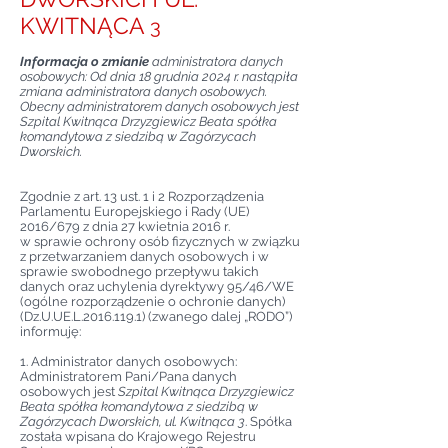
KWITNĄCA
3
​Informacja o zmianie
administratora danych
osobowych: Od dnia 18 grudnia 2024 r. nastąpiła
zmiana administratora danych osobowych.
Obecny administratorem danych osobowych jest
Szpital Kwitnąca Drzyzgiewicz Beata spółka
komandytowa z siedzibą w Zagórzycach
Dworskich.
Zgodnie z art. 13 ust. 1 i 2 Rozporządzenia
Parlamentu Europejskiego i Rady (UE)
2016/679 z dnia 27 kwietnia 2016 r.
w sprawie ochrony osób fizycznych w związku
z przetwarzaniem danych osobowych i w
sprawie swobodnego przepływu takich
danych oraz uchylenia dyrektywy 95/46/WE
(ogólne rozporządzenie o ochronie danych)
(Dz.U.UE.L.2016.119.1) (zwanego dalej „RODO”)
informuję:
1. Administrator danych osobowych:
Administratorem Pani/Pana danych
osobowych jest
Szpital Kwitnąca Drzyzgiewicz
Beata spółka komandytowa z siedzibą w
Zagórzycach Dworskich, ul. Kwitnąca 3
. Spółka
została wpisana do Krajowego Rejestru