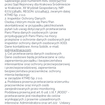
Sądowego pod numerem KRS:
0000347722
przez Sąd Rejonowy dla Krakowa Śródmieście
w Krakowie, XII Wydział Gospodarczy, NIP:
6772338481
, REGON:
121148453
, zwanym dalej
KTMD Sp, z o.o.
2. Inspektor Ochrony Danych:
Osobą z którym może się Pani/Pan
skontaktować w przypadku jakichkolwiek
pytań lub uwag dotyczących przetwarzania
Pani/Pana danych osobowych i praw
przysługujących Pani/Panu na mocy
przepisów o ochronie danych osobowych jest
inspektor ochrony danych osobowych (IOD).
Dane kontaktowe: Anna Soblik, e-mail:
iod@kwitnaca.com
3. Cel przetwarzania danych osobowych
Dane osobowe będą przetwarzane w celu
zapewnienia porządku i bezpieczeństwa
interesantów oraz ochrony przeciwpożarowej
i przeciwpowodziowej, zapewnienia
bezpieczeństwa pracowników, ochrony
mienia będącego
w zarządzie KTMD Sp. z o.o.
4. Podstawa prawna przetwarzania wizerunku
pracowników oraz innych osób
zarejestrowanych przez monitoring.
Podstawą prawną jest art. 6 ust. 1 lit. f „RODO” -
przetwarzanie jest niezbędne do celów
wynikających z prawnie uzasadnionych
interesów Administratora oraz art 222 Ustawy